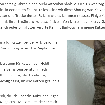
 seit zig Jahren einen Mehrkatzenhaushalt. Als ich 18 war, zog m
bin. In der ersten Zeit hatte ich keine wirkliche Ahnung was Katze
igfutter und Trockenfutter. Es kam wie es kommen musste. Einige
h mit ihrer Ernährung zu beschäftigen. Von Niereninsuffizienz, Di
ich jedes Billigfutter verurteilte, mit Barf-Büchern meine Katze
ung für Katzen bei der ATN begonnen,
 Ausbildung habe ich in September
gsberatung für Katzen von Heidi
eine Verhaltensberatung nach
lte unbedingt die Ernährung
chtig es ist, unsere Katzen gesund zu
di, die ich über die Aufzeichnungen
zugelernt. Mit viel Freude habe ich