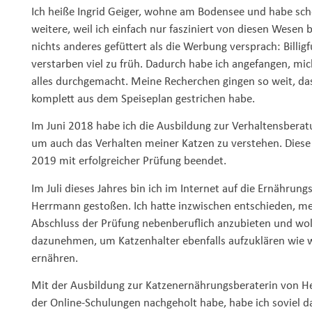
Ich heiße Ingrid Geiger, wohne am Bodensee und habe schon
weitere, weil ich einfach nur fasziniert von diesen Wesen 
nichts anderes gefüttert als die Werbung versprach: Bill
verstarben viel zu früh. Dadurch habe ich angefangen, mic
alles durchgemacht. Meine Recherchen gingen so weit, dass 
komplett aus dem Speiseplan gestrichen habe.
Im Juni 2018 habe ich die Ausbildung zur Verhaltensberat
um auch das Verhalten meiner Katzen zu verstehen. Diese
2019 mit erfolgreicher Prüfung beendet.
Im Juli dieses Jahres bin ich im Internet auf die Ernährun
Herrmann gestoßen. Ich hatte inzwischen entschieden, m
Abschluss der Prüfung nebenberuflich anzubieten und wol
dazunehmen, um Katzenhalter ebenfalls aufzuklären wie wi
ernähren.
Mit der Ausbildung zur Katzenernährungsberaterin von Hei
der Online-Schulungen nachgeholt habe, habe ich soviel da